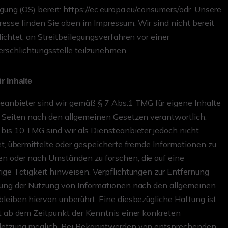
egung (OS) bereit: https://ec.europa.eu/consumers/odr. Unsere
esse finden Sie oben im Impressum. Wir sind nicht bereit
lichtet, an Streitbeilegungsverfahren vor einer
rschlichtungsstelle teilzunehmen.
r Inhalte
eanbieter sind wir gemäß § 7 Abs.1 TMG für eigene Inhalte
 Seiten nach den allgemeinen Gesetzen verantwortlich.
bis 10 TMG sind wir als Diensteanbieter jedoch nicht
et, übermittelte oder gespeicherte fremde Informationen zu
n oder nach Umständen zu forschen, die auf eine
ige Tätigkeit hinweisen. Verpflichtungen zur Entfernung
rung der Nutzung von Informationen nach den allgemeinen
leiben hiervon unberührt. Eine diesbezügliche Haftung ist
t ab dem Zeitpunkt der Kenntnis einer konkreten
letzung möglich. Bei Bekanntwerden von entsprechenden