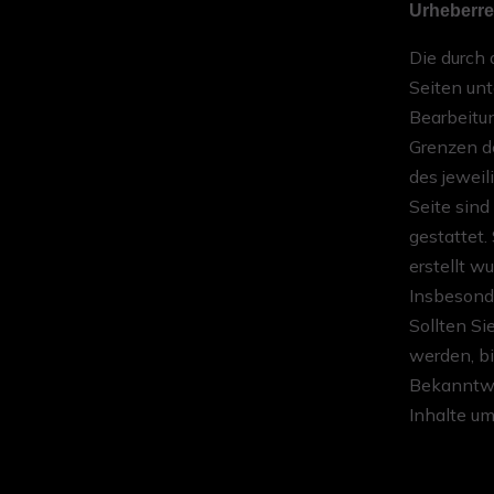
Urheberre
Die durch 
Seiten unt
Bearbeitun
Grenzen d
des jeweil
Seite sind
gestattet.
erstellt w
Insbesonde
Sollten Si
werden, b
Bekanntwe
Inhalte u