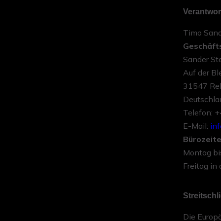
Verantwort
Timo Sand
Geschäft
Sander St
Auf der Bl
31547 Re
Deutschla
Telefon: 
E-Mail:
in
Bürozeite
Montag bis
Freitag in
Streitschl
Die Europä