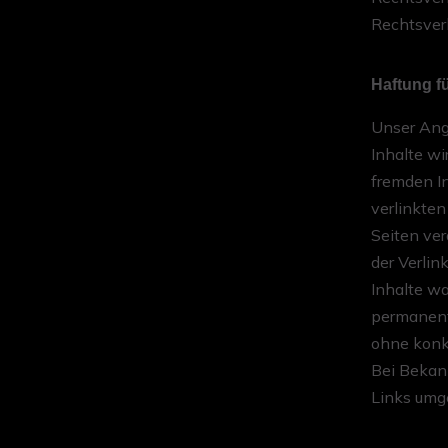
Rechtsver
Haftung f
Unser Ange
Inhalte wi
fremden In
verlinkten
Seiten ver
der Verlin
Inhalte wa
permanente
ohne konk
Bei Bekan
Links umg