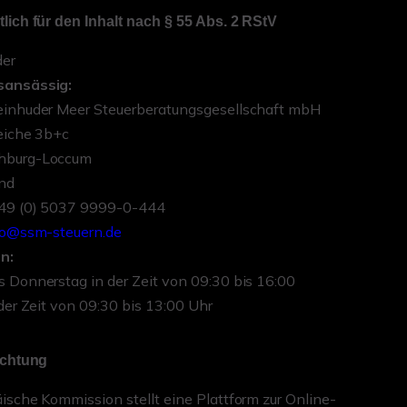
lich für den Inhalt nach § 55 Abs. 2 RStV
er
sansässig:
einhuder Meer Steuerberatungsgesellschaft mbH
eiche 3b+c
hburg-Loccum
nd
+49 (0) 5037 9999-0-444
fo@ssm-steuern.de
n:
 Donnerstag in der Zeit von 09:30 bis 16:00
 der Zeit von 09:30 bis 13:00 Uhr
ichtung
ische Kommission stellt eine Plattform zur Online-