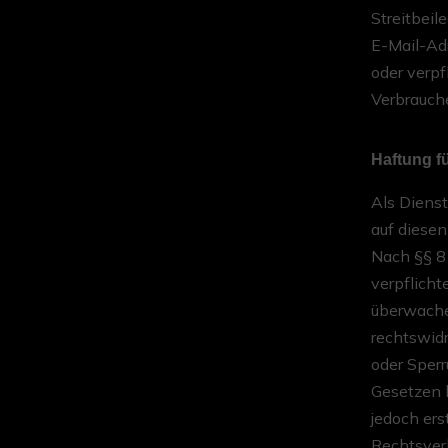
Streitbeil
E-Mail-Adr
oder verpf
Verbrauche
Haftung fü
Als Dienst
auf diesen
Nach §§ 8 
verpflicht
überwache
rechtswidr
oder Sper
Gesetzen b
jedoch ers
Rechtsver