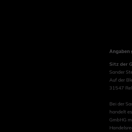
Angaben 
Sitz der 
Sander St
Auf der Bl
31547 Re
Bei der S
handelt es
GmbHG mit
Handelsreg