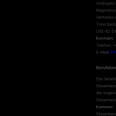
Amtsgeric
Register
Vertreten 
Timo Sand
USt.-ID: 
Kontakt:
Telefon: 
E-Mail:
in
Berufsbez
Die Gesel
Steuerber
der angeh
Steuerbera
Kammer:
Steuerber