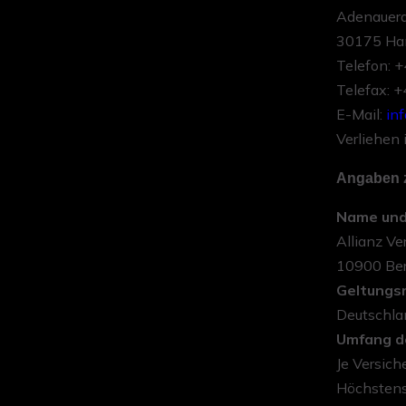
Adenauera
30175 Ha
Telefon: 
Telefax: 
E-Mail:
in
Verliehen 
Angaben z
Name und 
Allianz Ve
10900 Ber
Geltungsr
Deutschla
Umfang d
Je Versich
Höchstens 